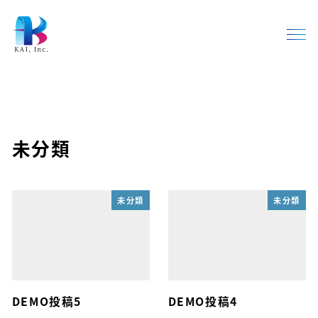
未分類
未分類
未分類
DEMO投稿5
DEMO投稿4