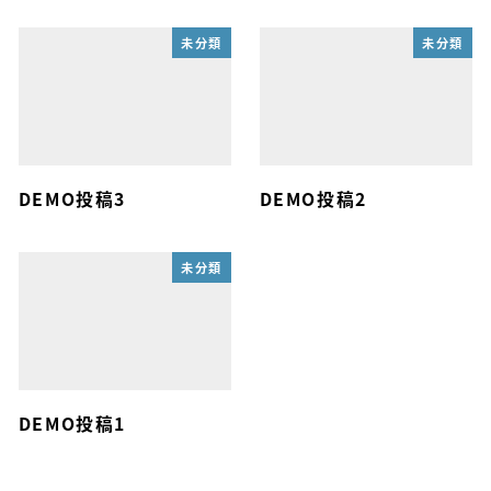
未分類
未分類
DEMO投稿3
DEMO投稿2
未分類
DEMO投稿1